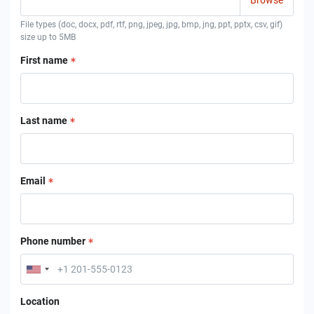
File types (doc, docx, pdf, rtf, png, jpeg, jpg, bmp, jng, ppt, pptx, csv, gif)
size up to 5MB
First name
Last name
Email
Phone number
Location