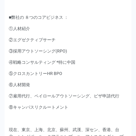
■弊社の ８つのコアビジネス ：
①人材紹介
②エグゼクティブサーチ
③採用アウトソーシング(RPO)
④戦略コンサルティング *特に中国
⑤クロスカントリーHR BPO
⑥人材開発
⑦雇用代行、ペイロールアウトソーシング、ビザ申請代行
⑧キャンパスリクルートメント
現在、東京、上海、北京、蘇州、武漢、深セン、香港、台